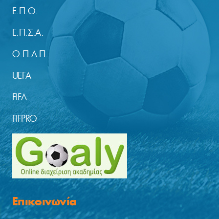
Ε.Π.Ο.
Ε.Π.Σ.Α.
Ο.Π.Α.Π.
UEFA
FIFA
FIFPRO
Επικοινωνία