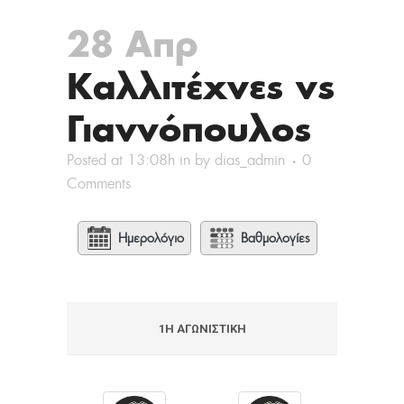
28 Απρ
Καλλιτέχνες vs
Γιαννόπουλος
Posted at 13:08h
in
by
dias_admin
0
Comments
Ημερολόγιο
Βαθμολογίες
1Η ΑΓΩΝΙΣΤΙΚΉ