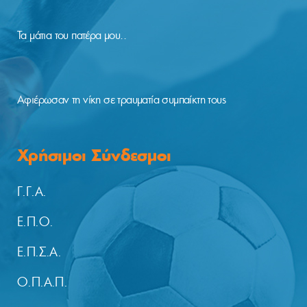
Τα μάτια του πατέρα μου..
Αφιέρωσαν τη νίκη σε τραυματία συμπαίκτη τους
Χρήσιμοι Σύνδεσμοι
Γ.Γ.Α.
Ε.Π.Ο.
Ε.Π.Σ.Α.
Ο.Π.Α.Π.