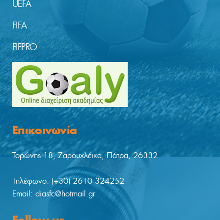
UEFA
FIFA
FIFPRO
Επικοινωνία
Τορώνης 18, Ζαρουχλέϊκα, Πάτρα, 26332
Tηλέφωνο: (+30) 2610 324252
Email: diasfc@hotmail.gr
Follow us