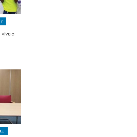
ΟΥ
γίνεται
ΕΣ