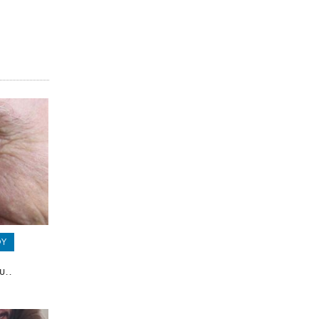
ΟΥ
υ..