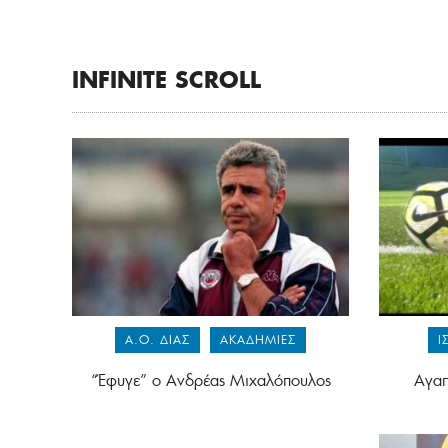
INFINITE SCROLL
Α.Ο. ΔΙΑΣ
ΑΚΑΔΗΜΊΕΣ
Ι
“Έφυγε” ο Ανδρέας Μιχαλόπουλος
Αγαπ