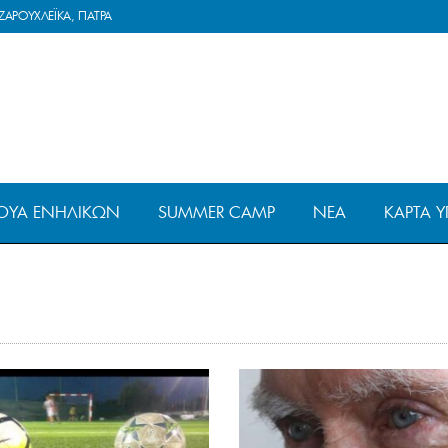
ΖΑΡΟΥΧΛΕΪΚΑ, ΠΑΤΡΑ
ΟΥΆ ΕΝΗΛΊΚΩΝ
SUMMER CAMP
ΝΈΑ
ΚΆΡΤΑ Υ