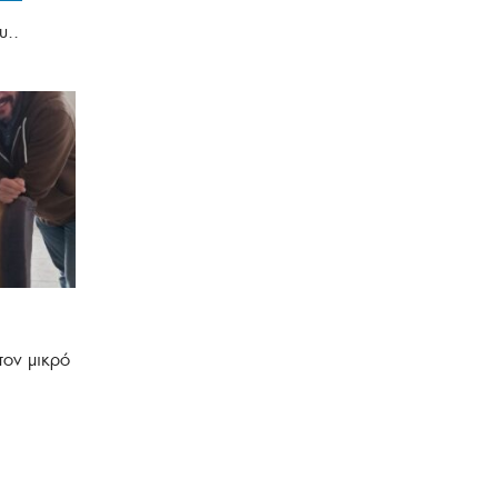
υ..
τον μικρό