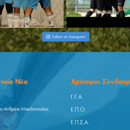
Follow on Instagram
υταία Νέα
Χρήσιμοι Σύνδεσμ
Γ.Γ.Α.
 ο Ανδρέας Μιχαλόπουλος
Ε.Π.Ο.
Ε.Π.Σ.Α.