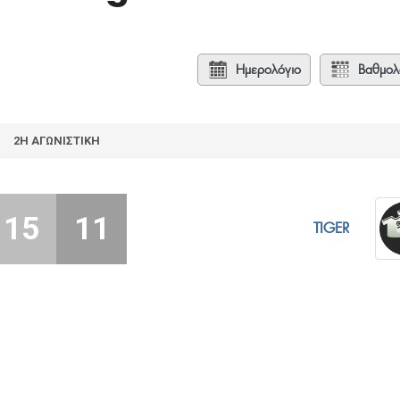
Ημερολόγιο
Βαθμολ
2Η ΑΓΩΝΙΣΤΙΚΉ
15
11
TIGER