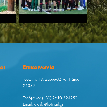
οι
Επικοινωνία
Τορώνης 18, Ζαρουχλέϊκα, Πάτρα,
26332
Tηλέφωνο: (+30) 2610 324252
Email: diasfc@hotmail.gr