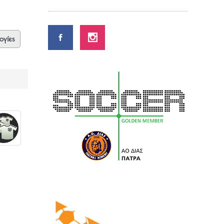
ογίες