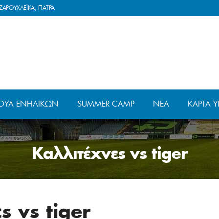
ΖΑΡΟΥΧΛΕΪΚΑ, ΠΑΤΡΑ
ΟΥΆ ΕΝΗΛΊΚΩΝ
SUMMER CAMP
ΝΈΑ
ΚΆΡΤΑ Υ
Καλλιτέχνες vs tiger
 vs tiger