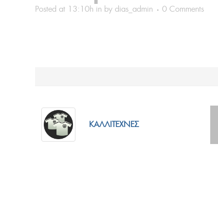
Posted at 13:10h
in
by
dias_admin
0 Comments
ΚΑΛΛΙΤΈΧΝΕΣ