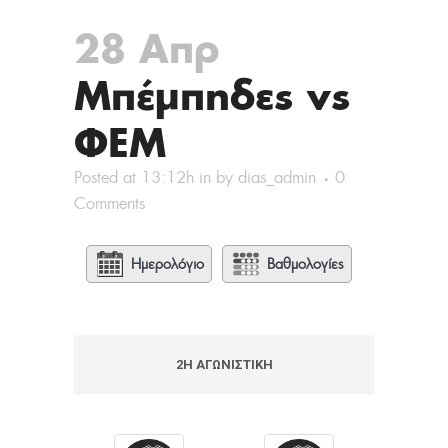
28 Απρ
Μπέμπηδες vs
ΦΕΜ
Posted at 13:12h
in
by
dias_admin
0
Comments
Ημερολόγιο
Βαθμολογίες
2Η ΑΓΩΝΙΣΤΙΚΉ