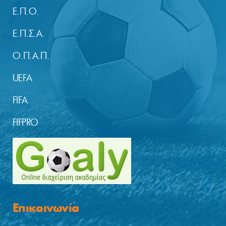
Ε.Π.Ο.
Ε.Π.Σ.Α.
Ο.Π.Α.Π.
UEFA
FIFA
FIFPRO
Επικοινωνία