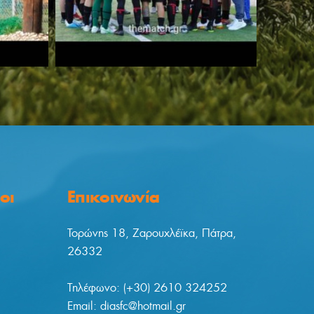
οι
Επικοινωνία
Τορώνης 18, Ζαρουχλέϊκα, Πάτρα,
26332
Tηλέφωνο: (+30) 2610 324252
Email: diasfc@hotmail.gr