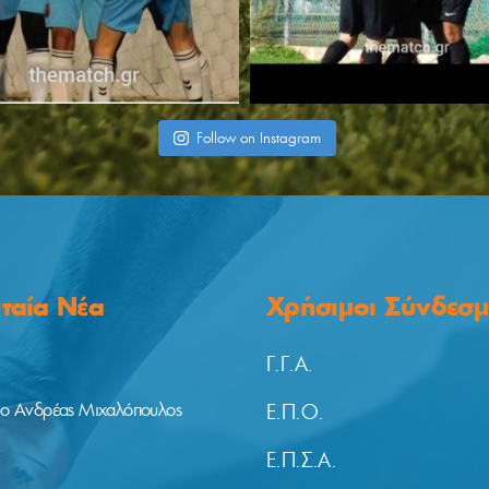
Follow on Instagram
υταία Νέα
Χρήσιμοι Σύνδεσμ
Γ.Γ.Α.
 ο Ανδρέας Μιχαλόπουλος
Ε.Π.Ο.
Ε.Π.Σ.Α.