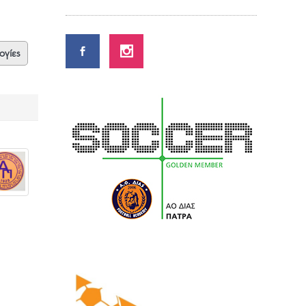
ογίες