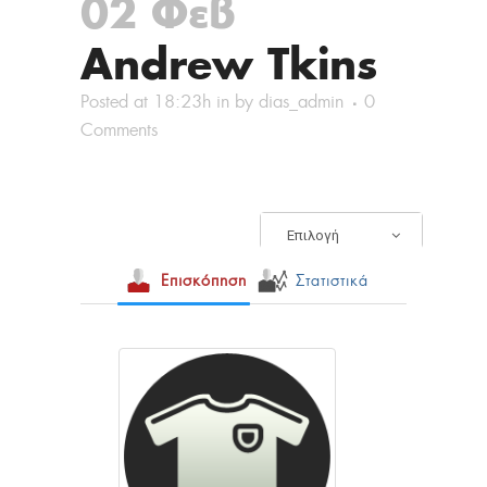
02 Φεβ
Andrew Tkins
Posted at 18:23h
in
by
dias_admin
0
Comments
Επιλογή
Επισκόπηση
Στατιστικά