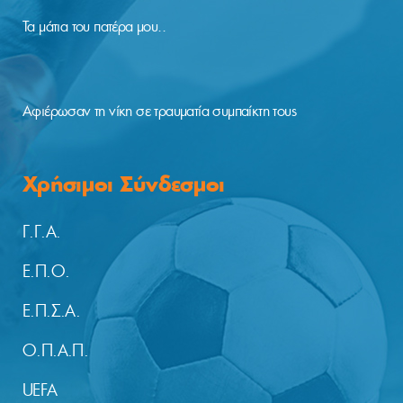
Τα μάτια του πατέρα μου..
Αφιέρωσαν τη νίκη σε τραυματία συμπαίκτη τους
Χρήσιμοι Σύνδεσμοι
Γ.Γ.Α.
Ε.Π.Ο.
Ε.Π.Σ.Α.
Ο.Π.Α.Π.
UEFA