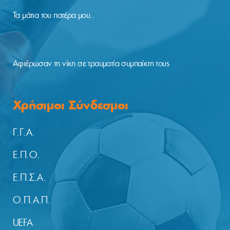
Τα μάτια του πατέρα μου..
Αφιέρωσαν τη νίκη σε τραυματία συμπαίκτη τους
Χρήσιμοι Σύνδεσμοι
Γ.Γ.Α.
Ε.Π.Ο.
Ε.Π.Σ.Α.
Ο.Π.Α.Π.
UEFA