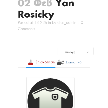
02 Φεβ
Yan
Rosicky
Posted at 18:23h
in
by
dias_admin
0
Comments
Επιλογή
Επισκόπηση
Στατιστικά