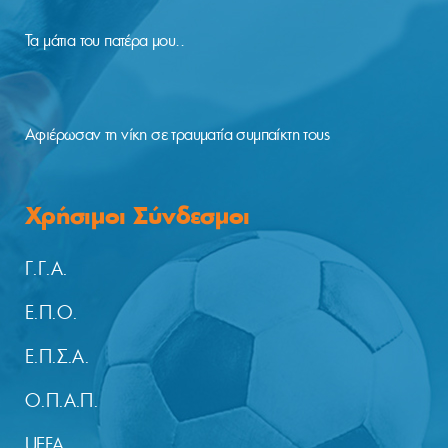
Τα μάτια του πατέρα μου..
Αφιέρωσαν τη νίκη σε τραυματία συμπαίκτη τους
Χρήσιμοι Σύνδεσμοι
Γ.Γ.Α.
Ε.Π.Ο.
Ε.Π.Σ.Α.
Ο.Π.Α.Π.
UEFA